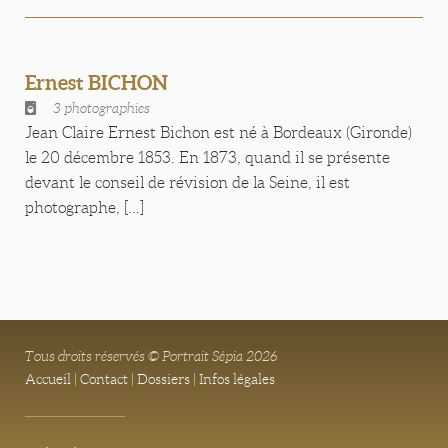
Ernest BICHON
3 photographies
Jean Claire Ernest Bichon est né à Bordeaux (Gironde)
le 20 décembre 1853. En 1873, quand il se présente
devant le conseil de révision de la Seine, il est
photographe, [...]
Tous droits réservés © Portrait Sépia 2026
Accueil
|
Contact
|
Dossiers
|
Infos légales