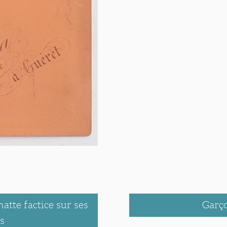
tte factice sur ses
Garço
s