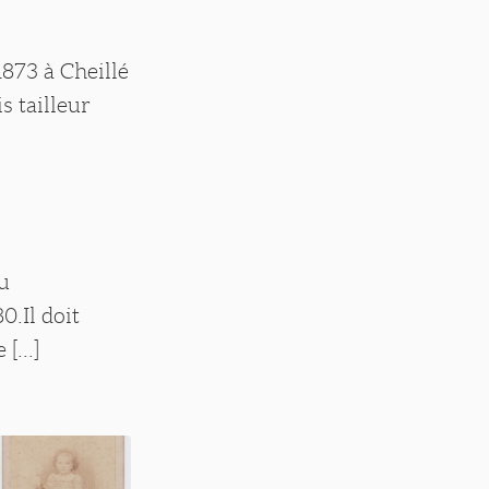
1873 à Cheillé
s tailleur
u
0.Il doit
[...]