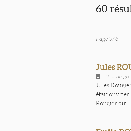
60 résu
Page 3/6
Jules R
2 photogra
Jules Rougier
était ouvrier
Rougier qui [.