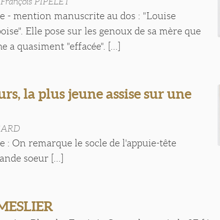
-François PIPELET
te - mention manuscrite au dos : "Louise
ise". Elle pose sur les genoux de sa mère que
 a quasiment "effacée". [...]
rs, la plus jeune assise sur une
GARD
te : On remarque le socle de l'appuie-tête
ande soeur [...]
 MESLIER