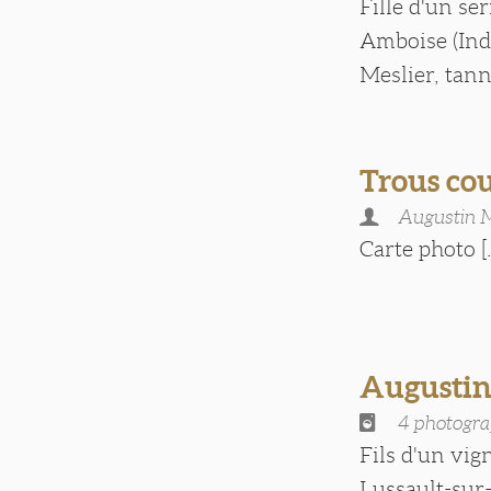
Fille d'un se
Amboise (Ind
Meslier, tann
Trous cou
Augustin
Carte photo [.
Augusti
4 photogra
Fils d'un vi
Lussault-sur-