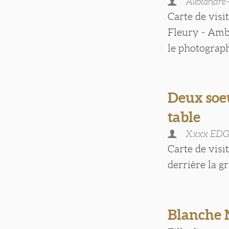
Alexandre
Carte de visi
Fleury - Ambo
le photographe
Deux soeu
table
Xxxx ED
Carte de visi
derrière la gr
Blanche