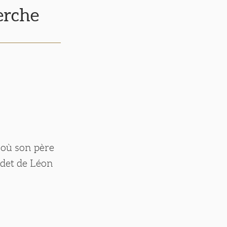
erche
 où son père
cadet de Léon