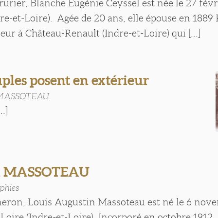
rrurier, Blanche Eugénie Ceyssel est née le 27 févr
re-et-Loire). Agée de 20 ans, elle épouse en 1889
eur à Château-Renault (Indre-et-Loire) qui [...]
ples posent en extérieur
 MASSOTEAU
..]
n MASSOTEAU
phies
gneron, Louis Augustin Massoteau est né le 6 nov
Loire (Indre-et-Loire). Incorporé en octobre 1912, 