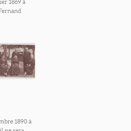
ier 1869 à
 Fernand
embre 1890 à
il ne sera