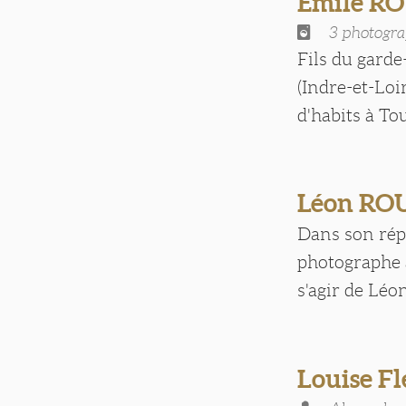
Emile R
3 photogra
Fils du garde
(Indre-et-Loi
d'habits à Tou
Léon RO
Dans son rép
photographe à
s'agir de Léo
Louise Fl