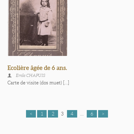
Ecolière âgée de 6 ans.
Emile CHAPUIS
Carte de visite (dos muet) [...]
<
1
2
3
4
...
6
>