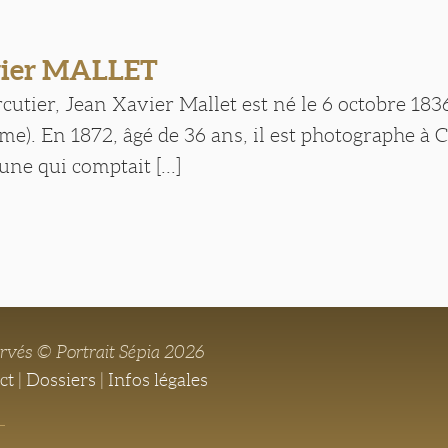
vier MALLET
rcutier, Jean Xavier Mallet est né le 6 octobre 18
me). En 1872, âgé de 36 ans, il est photographe 
ne qui comptait [...]
ervés © Portrait Sépia 2026
ct
|
Dossiers
|
Infos légales