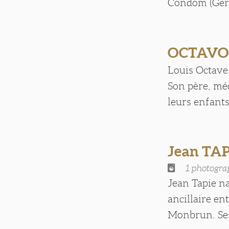
Condom (Gers)
OCTAVO
Louis Octave
Son père, mé
leurs enfants
Jean TAP
1 photogra
Jean Tapie na
ancillaire en
Monbrun. Ses 