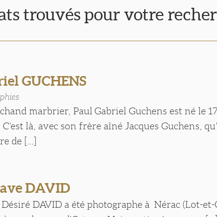
tats trouvés pour votre reche
riel GUCHENS
phies
chand marbrier, Paul Gabriel Guchens est né le 1
 C’est là, avec son frère aîné Jacques Guchens, qu’
e de [...]
tave DAVID
 Désiré DAVID a été photographe à Nérac (Lot-et-