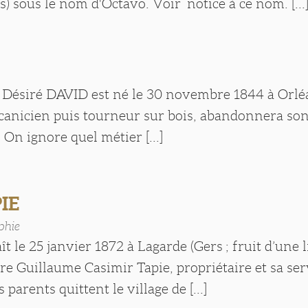
 sous le nom d'Octavo. Voir notice à ce nom. [...
 Désiré DAVID est né le 30 novembre 1844 à Orléa
canicien puis tourneur sur bois, abandonnera son
 On ignore quel métier [...]
IE
phie
ît le 25 janvier 1872 à Lagarde (Gers ; fruit d’une 
tre Guillaume Casimir Tapie, propriétaire et sa s
parents quittent le village de [...]