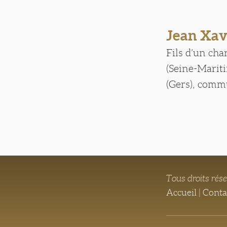
Jean Xa
Fils d’un cha
(Seine-Mariti
(Gers), commu
Tous droits rés
Accueil
|
Conta