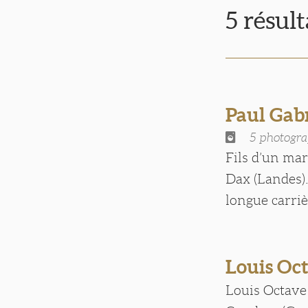
5 résul
Paul Gab
5 photogra
Fils d’un mar
Dax (Landes).
longue carrièr
Louis Oc
Louis Octave