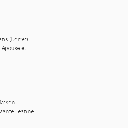
]
ns (Loiret).
 épouse et
liaison
ervante Jeanne