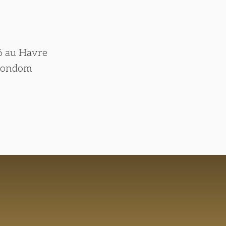
36 au Havre
à Condom