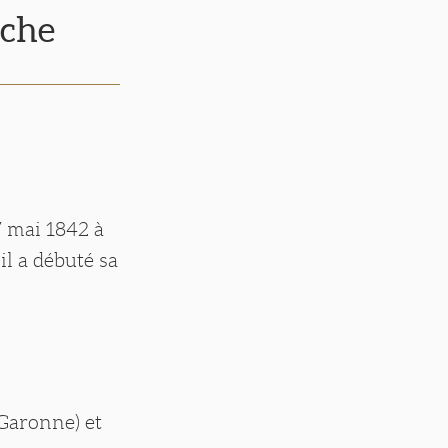
rche
7 mai 1842 à
il a débuté sa
Garonne) et