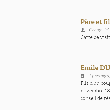
Père et fi
George D
Carte de visite
Emile D
1 photogra
Fils d’un cou
novembre 188
conseil de révi