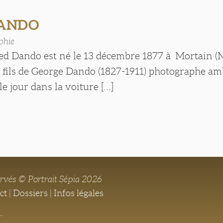
DANDO
phie
red Dando est né le 13 décembre 1877 à Mortain (M
r fils de George Dando (1827-1911) photographe am
le jour dans la voiture [...]
ervés © Portrait Sépia 2026
ct
|
Dossiers
|
Infos légales