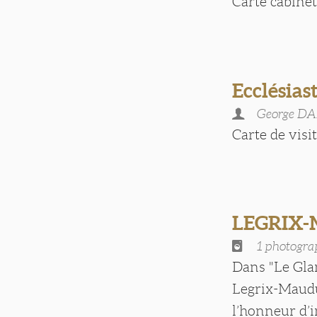
Carte cabinet. 
Ecclésias
George D
Carte de visite
LEGRIX
1 photogra
Dans "Le Glan
Legrix-Maudu
l’honneur d’in