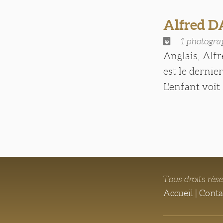
Alfred 
1 photogra
Anglais, Alf
est le dernie
L'enfant voit 
Tous droits rés
Accueil
|
Conta