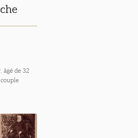
rche
, âgé de 32
 couple