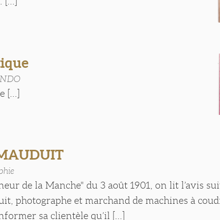
[...]
tique
ANDO
 [...]
-MAUDUIT
phie
eur de la Manche" du 3 août 1901, on lit l’avis sui
it, photographe et marchand de machines à coudr
former sa clientèle qu’il [...]