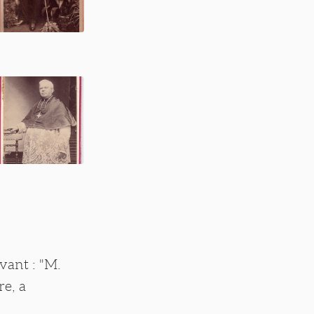
vant : "M.
e, a