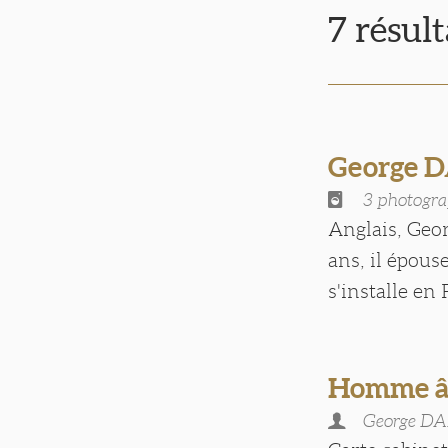
7 résul
George 
3 photogra
Anglais, Geor
ans, il épous
s'installe en F
Homme âg
George D