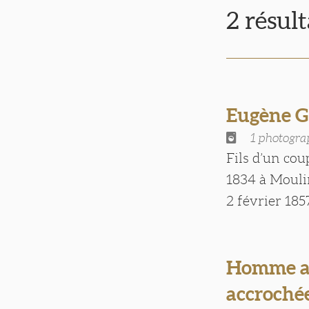
2 résul
Eugène 
1 photogra
Fils d’un co
1834 à Moulin
2 février 1857
Homme av
accrochée