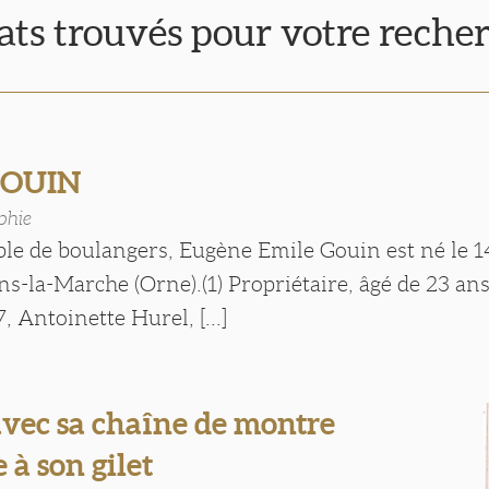
tats trouvés pour votre reche
GOUIN
phie
uple de boulangers, Eugène Emile Gouin est né le
s-la-Marche (Orne).(1) Propriétaire, âgé de 23 ans,
, Antoinette Hurel, [...]
ec sa chaîne de montre
 à son gilet