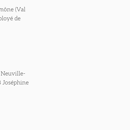
umône (Val
mployé de
à Neuville-
58 Joséphine