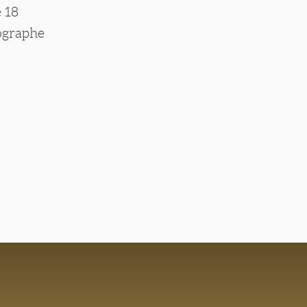
e 18
tographe