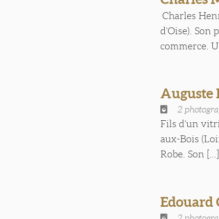
Charles Henr
d’Oise). Son 
commerce. Un 
Auguste
2 photogra
Fils d’un vit
aux-Bois (Loi
Robe. Son [...
Edouard
2 photogra