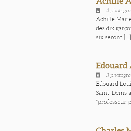
Achille
4 photogra
Achille Marie
des dix garço
six seront [...
Edouard
3 photogra
Edouard Loui
Saint-Denis à
"professeur p
Charles