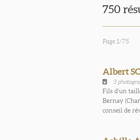
750 rés
Page 1/75
Albert 
3 photogra
Fils d’un tail
Bernay (Chare
conseil de ré