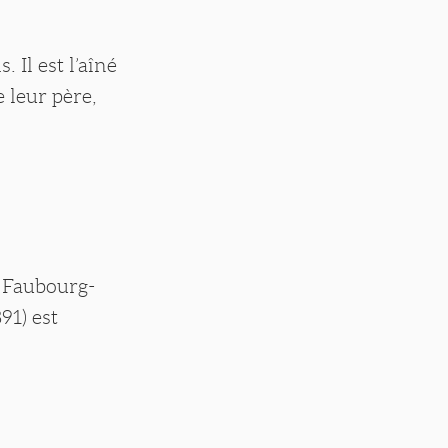
 Il est l’aîné
e leur père,
u Faubourg-
91) est