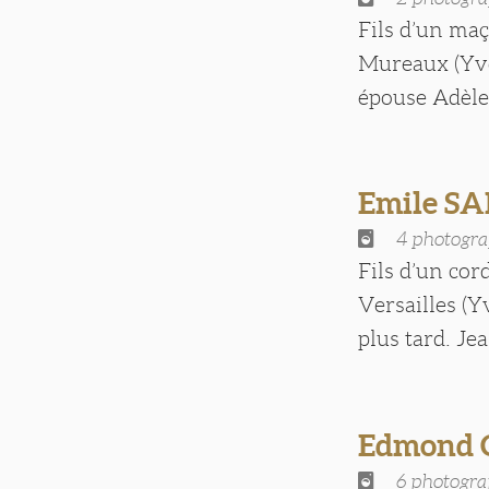
Fils d’un maç
Mureaux (Yvel
épouse Adèle 
Emile SA
4 photogra
Fils d’un cor
Versailles (Y
plus tard. Jean
Edmond 
6 photogra