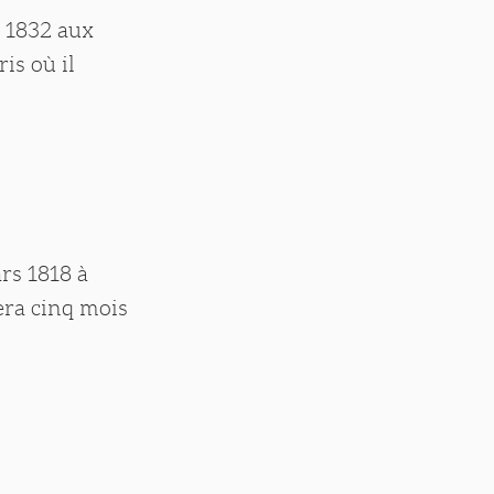
r 1832 aux
is où il
ars 1818 à
era cinq mois