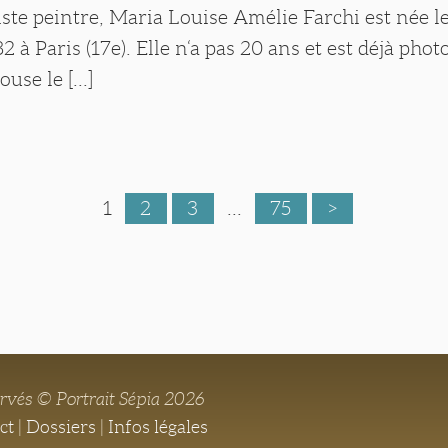
tiste peintre, Maria Louise Amélie Farchi est née l
 à Paris (17e). Elle n‘a pas 20 ans et est déjà pho
use le [...]
1
2
3
...
75
>
ervés © Portrait Sépia 2026
ct
|
Dossiers
|
Infos légales