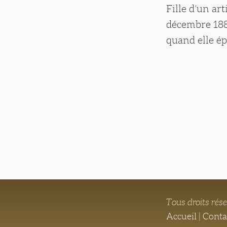
Fille d’un ar
décembre 1882
quand elle épo
Tous droits rés
Accueil
|
Conta