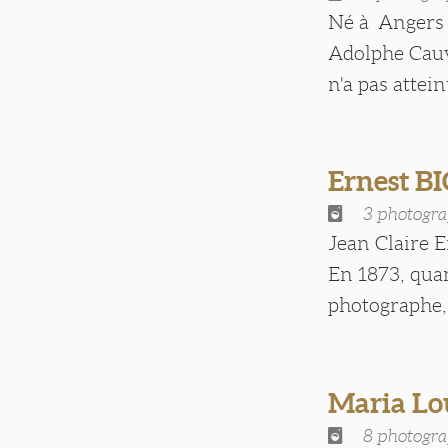
Né à Angers l
Adolphe Cauvi
n'a pas atteint
Ernest 
3 photogra
Jean Claire 
En 1873, quan
photographe, [
Maria Lo
8 photogra