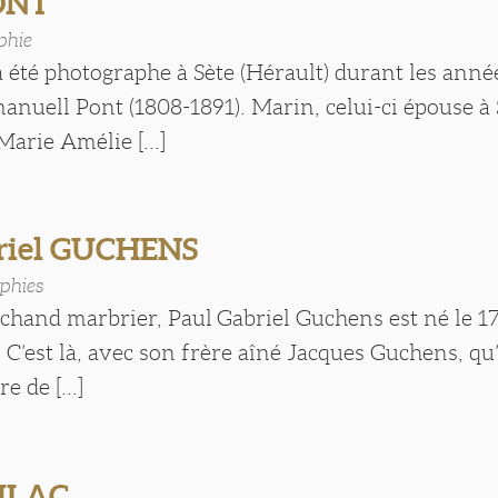
PONT
phie
 été photographe à Sète (Hérault) durant les années
manuell Pont (1808-1891). Marin, celui-ci épouse à 
Marie Amélie [...]
riel GUCHENS
phies
chand marbrier, Paul Gabriel Guchens est né le 1
 C’est là, avec son frère aîné Jacques Guchens, qu’
e de [...]
ULAC