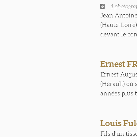
1 photogra
Jean Antoine
(Haute-Loire)
devant le cons
Ernest 
Ernest Augus
(Hérault) où 
années plus t
Louis F
Fils d'un tis