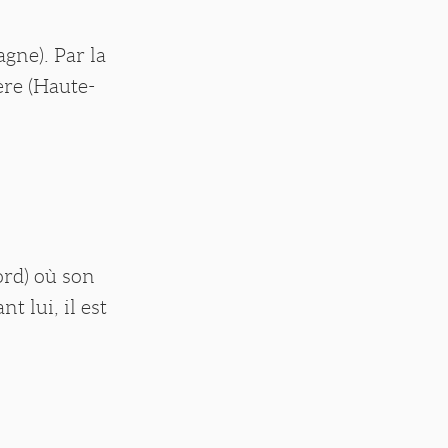
agne). Par la
ière (Haute-
ord) où son
 lui, il est