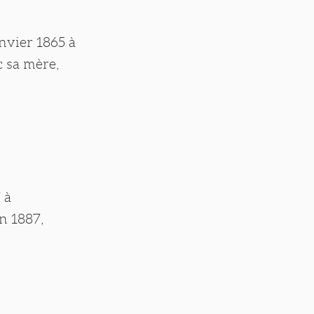
anvier 1865 à
c sa mère,
 à
En 1887,