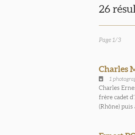
26 résu
Page 1/3
Charles
1 photogra
Charles Ernes
frère cadet 
(Rhône) puis à