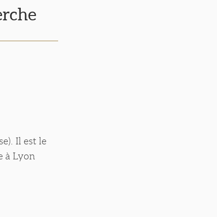
erche
). Il est le
e à Lyon