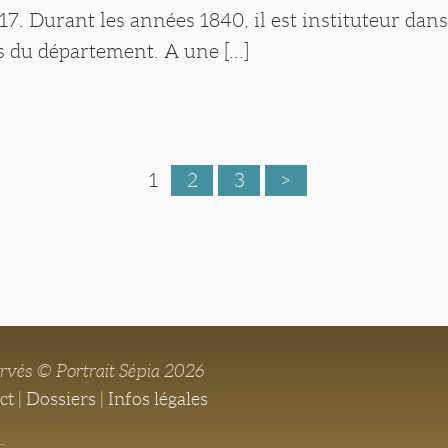
. Durant les années 1840, il est instituteur dans
s du département. A une [...]
1
2
3
>
ervés © Portrait Sépia 2026
ct
|
Dossiers
|
Infos légales