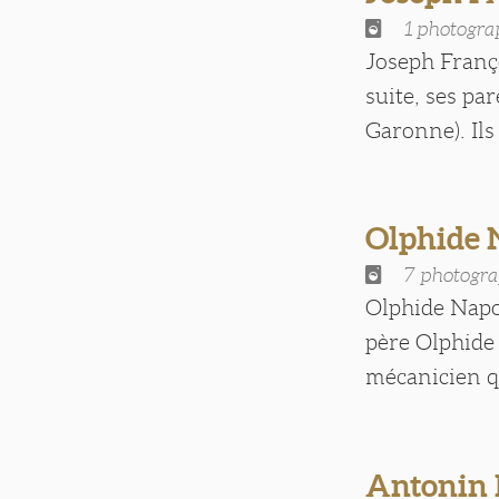
1 photogra
Joseph Franço
suite, ses pa
Garonne). Ils
Olphide
7 photogra
Olphide Napol
père Olphide 
mécanicien qua
Antonin