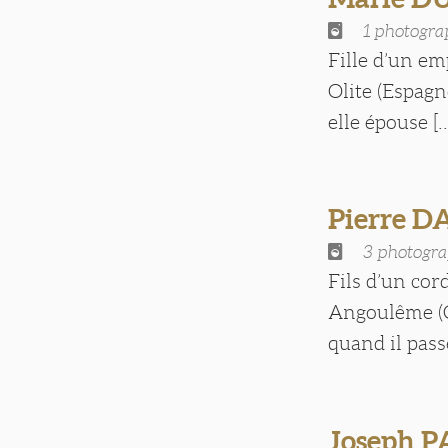
1 photogra
Fille d’un em
Olite (Espagn
elle épouse [..
Pierre D
3 photogra
Fils d’un cor
Angoulême (Ch
quand il passe 
Joseph 