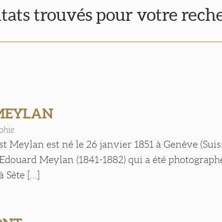
ltats trouvés pour votre rech
 MEYLAN
phie
t Meylan est né le 26 janvier 1851 à Genève (Suisse
d’Edouard Meylan (1841-1882) qui a été photograph
 Sète [...]