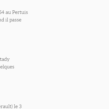
54 au Pertuis
d il passe
ntady
uelques
ault) le 3