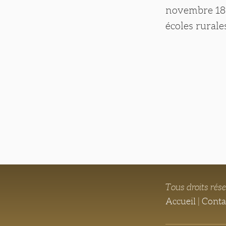
novembre 1817
écoles rurale
Tous droits rés
Accueil
|
Conta