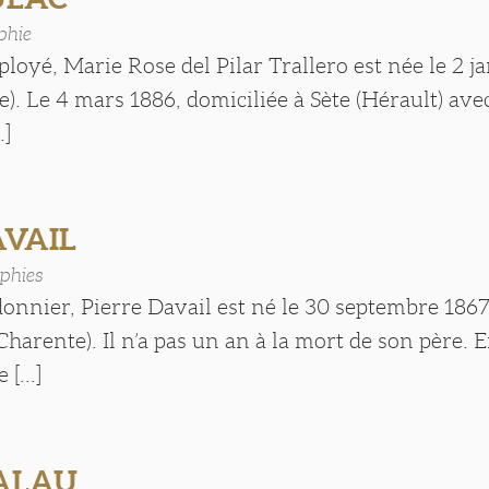
phie
ployé, Marie Rose del Pilar Trallero est née le 2 j
e). Le 4 mars 1886, domiciliée à Sète (Hérault) ave
.]
AVAIL
phies
donnier, Pierre Davail est né le 30 septembre 1867
arente). Il n’a pas un an à la mort de son père. 
[...]
PALAU