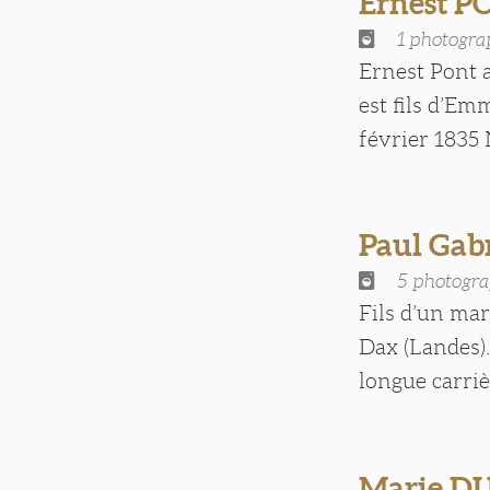
Ernest 
1 photogra
Ernest Pont a
est fils d’Em
février 1835 
Paul Gab
5 photogra
Fils d’un mar
Dax (Landes).
longue carrièr
Marie D