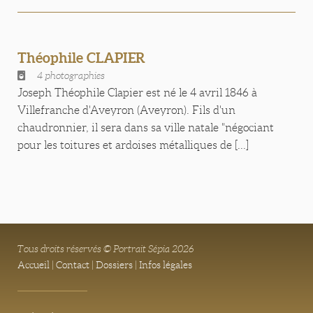
Théophile CLAPIER
4 photographies
Joseph Théophile Clapier est né le 4 avril 1846 à
Villefranche d'Aveyron (Aveyron). Fils d'un
chaudronnier, il sera dans sa ville natale "négociant
pour les toitures et ardoises métalliques de [...]
Tous droits réservés © Portrait Sépia 2026
Accueil
|
Contact
|
Dossiers
|
Infos légales