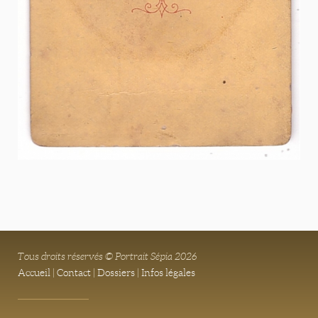
Tous droits réservés © Portrait Sépia 2026
Accueil
|
Contact
|
Dossiers
|
Infos légales