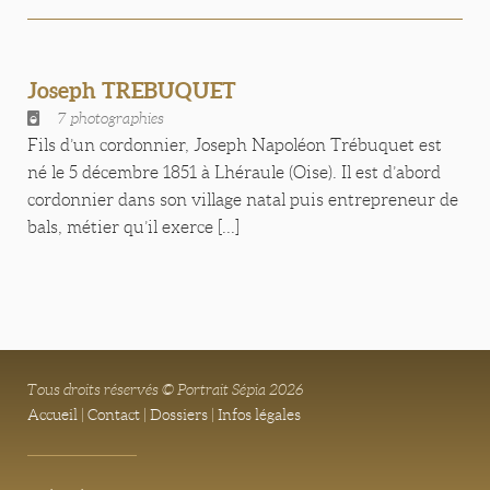
Joseph TREBUQUET
7 photographies
Fils d’un cordonnier, Joseph Napoléon Trébuquet est
né le 5 décembre 1851 à Lhéraule (Oise). Il est d’abord
cordonnier dans son village natal puis entrepreneur de
bals, métier qu’il exerce [...]
Tous droits réservés © Portrait Sépia 2026
Accueil
|
Contact
|
Dossiers
|
Infos légales