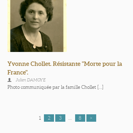
Yvonne Chollet. Résistante "Morte pour la
France".
Julien DAMOYE
Photo communiquée par la famille Chollet [...]
1
2
3
...
8
>