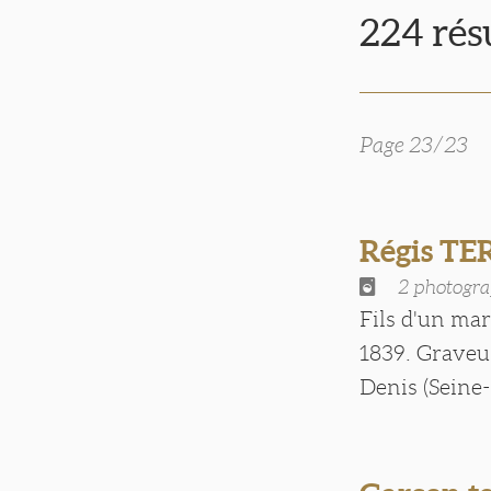
224 rés
Page 23/23
Régis T
2 photogra
Fils d'un ma
1839. Graveur 
Denis (Seine-S