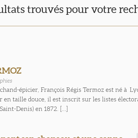
ultats trouvés pour votre re
ERMOZ
phies
rchand-épicier, François Régis Termoz est né à Ly
en taille douce, il est inscrit sur les listes élector
aint-Denis) en 1872. [...]