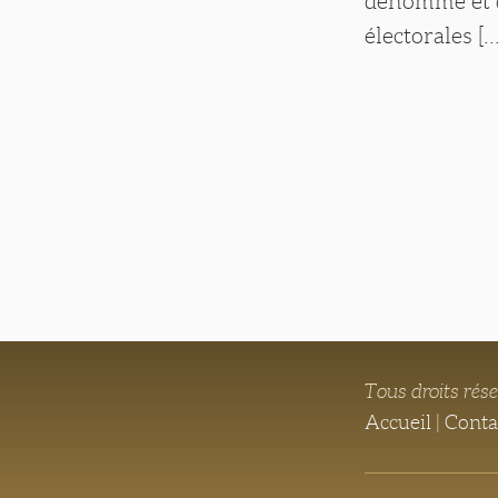
dénommé et d'
électorales [...
Tous droits rés
Accueil
|
Conta