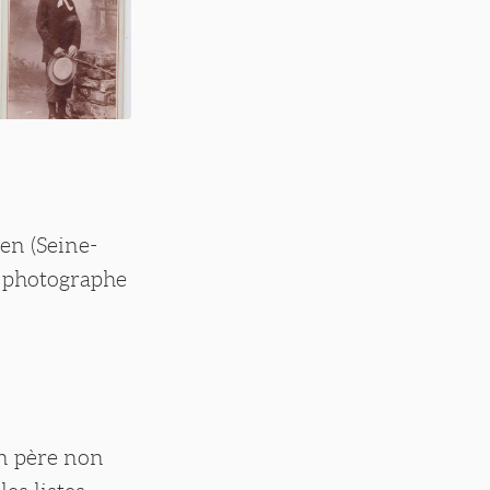
en (Seine-
st photographe
un père non