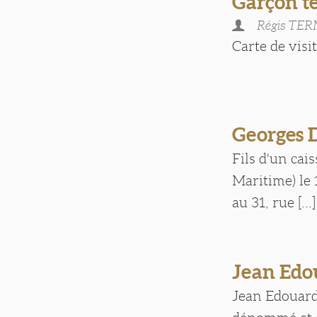
Garçon t
Régis TE
Carte de visite
Georges
Fils d'un cai
Maritime) le 
au 31, rue [...]
Jean Ed
Jean Edouard 