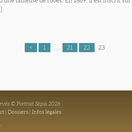
une tailleuse de robes. En 1869, il est inscrit sur 
]
<
1
...
21
22
23
ervés © Portrait Sépia 2026
ct
|
Dossiers
|
Infos légales