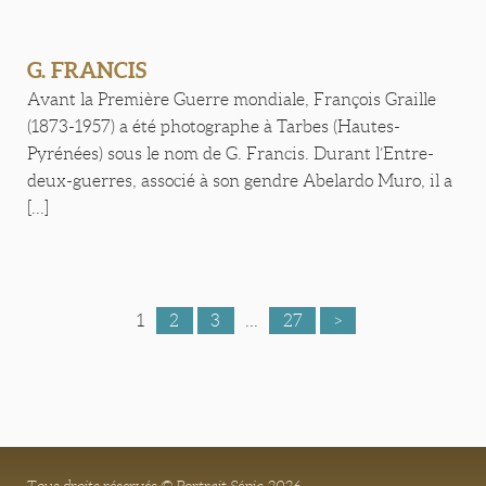
G. FRANCIS
Avant la Première Guerre mondiale, François Graille
(1873-1957) a été photographe à Tarbes (Hautes-
Pyrénées) sous le nom de G. Francis. Durant l’Entre-
deux-guerres, associé à son gendre Abelardo Muro, il a
[...]
1
2
3
...
27
>
Tous droits réservés © Portrait Sépia 2026