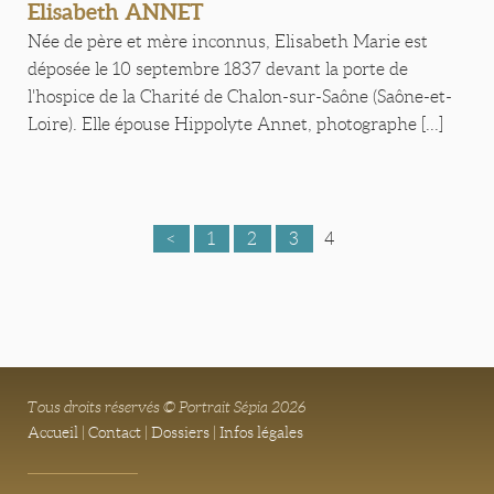
Elisabeth ANNET
Née de père et mère inconnus, Elisabeth Marie est
déposée le 10 septembre 1837 devant la porte de
l'hospice de la Charité de Chalon-sur-Saône (Saône-et-
Loire). Elle épouse Hippolyte Annet, photographe [...]
<
1
2
3
4
Tous droits réservés © Portrait Sépia 2026
Accueil
|
Contact
|
Dossiers
|
Infos légales