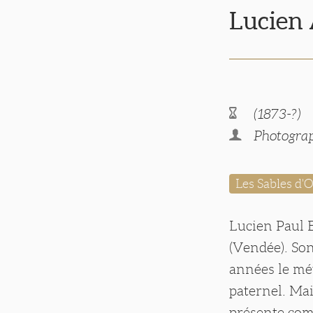
Lucie
(1873-?)
Photograp
Les Sables d
Lucien Paul 
(Vendée). Son
années le mét
paternel. Mai
présente comm