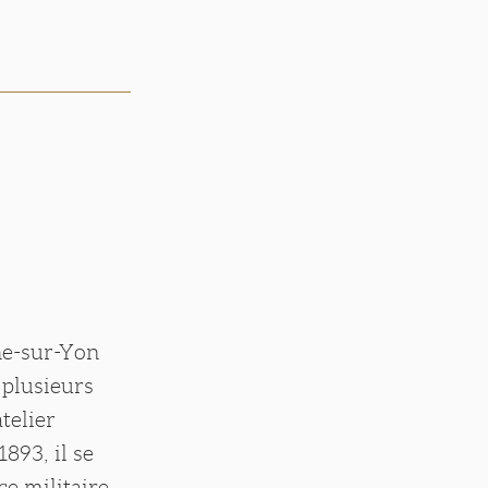
he-sur-Yon
 plusieurs
telier
893, il se
ce militaire