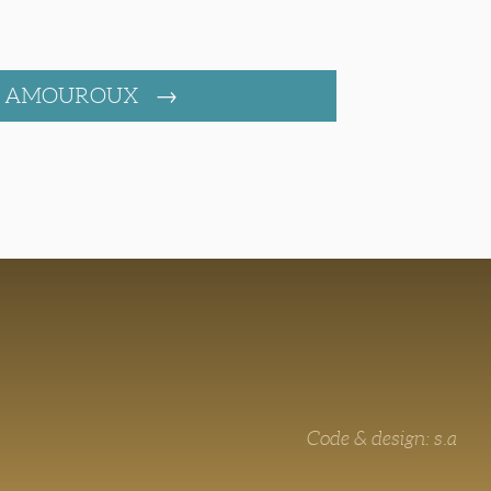
es AMOUROUX
Code & design: s.a