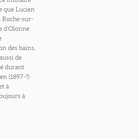
ie que Lucien
a Roche-sur-
es d’Olonne
e
on des bains,
 aussi de
té durant
en (1897-?)
et à
oujours à