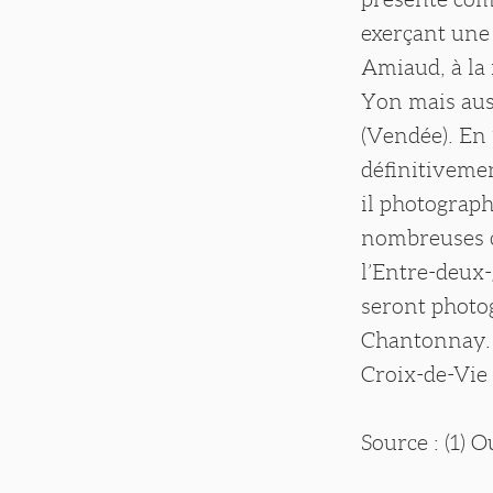
exerçant une 
Amiaud, à la 
Yon mais auss
(Vendée). En 1
définitivemen
il photograph
nombreuses ca
l’Entre-deux-
seront photog
Chantonnay. 
Croix-de-Vie 
Source : (1) 