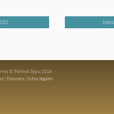
AUD
Jul
ervés © Portrait Sépia 2026
ct
|
Dossiers
|
Infos légales