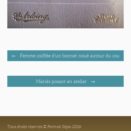
Femme coiffée d'un bonnet noué autour du cou
Mariés posant en atelier
Tous droits réservés © Portrait Sépia 2026