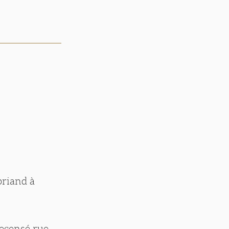
briand à
recensé rue