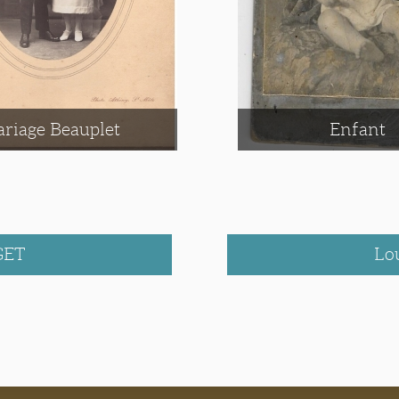
riage Beauplet
Enfant
GET
Lo