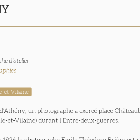
NY
he d'atelier
aphies
e-et-Vilaine
d’Athény, un photographe a exercé place Château
lle-et-Vilaine) durant l’Entre-deux-guerres.
n 1926 le photographe Emile Théodore Brière est 