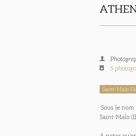
ATHE
Photograp
5 photogr
Saint-Malo Ill
Sous le nom 
Saint-Malo (I
A noter qu’e