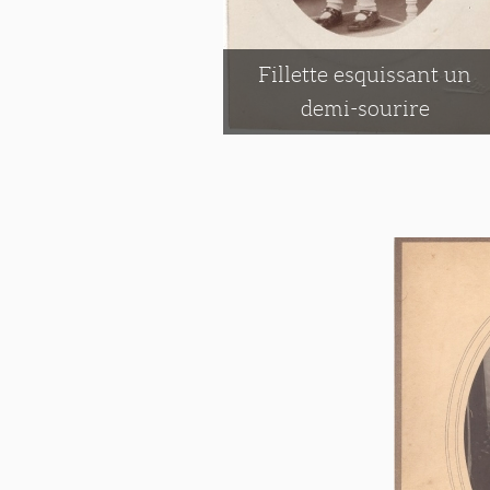
Fillette esquissant un
demi-sourire