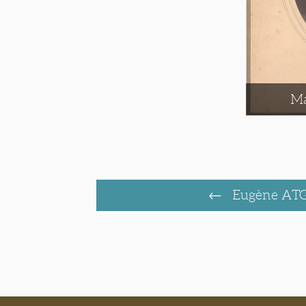
Ma
Eugène AT