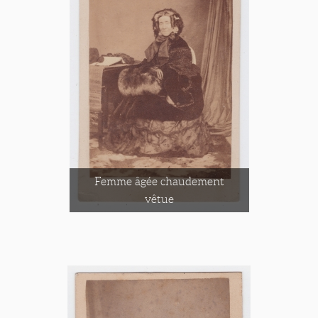
Femme âgée chaudement
vêtue