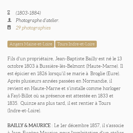
(1803-1884)
Photographe d'atelier.
29 photographies
Angers Maine-et-Loire
Tours Indre-et-Loire
Fils d'un propriétaire, Jean-Baptiste Bailly est né le 13
octobre 1803 à Bussière-lès-Belmont (Haute-Marne). Il
est épicier en 1826 lorsqu'il se marie à Broglie (Eure).
Après plusieurs années passées en Normandie, il
revient en Haute-Marne et s'installe comme horloger
à Fayl-Billot où sa présence est attestée en 1833 et
1835. Quinze ans plus tard, il est rentier à Tours
(Indre-et-Loire).
BAILLY & MAURICE
: Le 1er décembre 1857, il s'associe
à Jean-Eugène Maurice pour l'exploitation d'un atelier