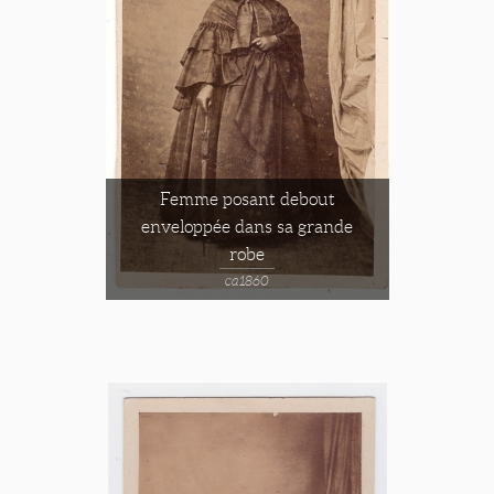
Femme posant debout
enveloppée dans sa grande
robe
ca1860