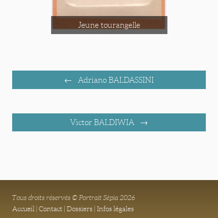
Jeune tourangelle
Adriano BALDASSINI
Victor BALDIWIA
Tous droits réservés © Portrait Sépia 2026
Accueil
|
Contact
|
Dossiers
|
Infos légales