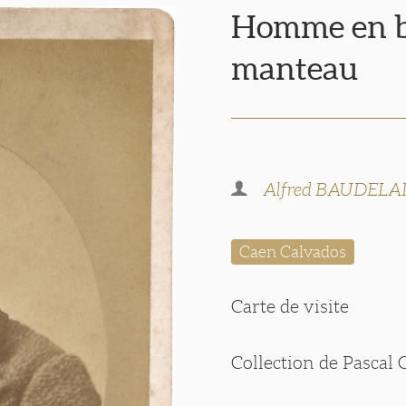
Homme en b
manteau
Alfred BAUDELA
Caen Calvados
Carte de visite
Collection de Pascal