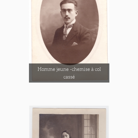
Homme jeune -chemise à col
cassé