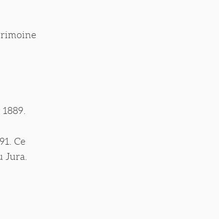
atrimoine
r 1889.
91. Ce
u Jura.