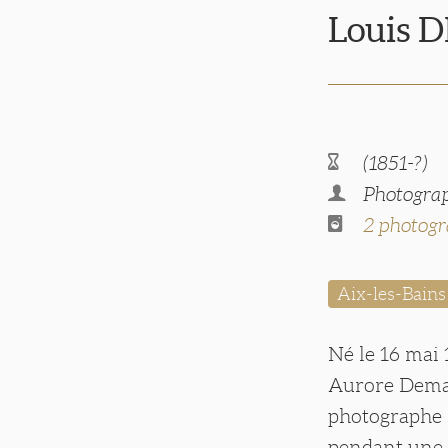
Louis 
(1851-?)
Photograp
2 photogr
Aix-les-Bains
Né le 16 mai 
Aurore Demay 
photographe 
pendant une q