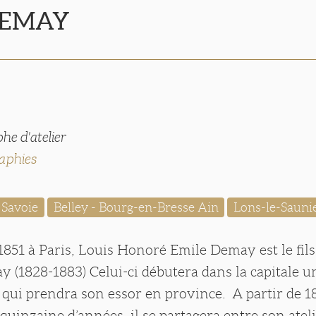
DEMAY
he d'atelier
aphies
 Savoie
Belley - Bourg-en-Bresse Ain
Lons-le-Sauni
1851 à Paris, Louis Honoré Emile Demay est le fils
(1828-1883) Celui-ci débutera dans la capitale u
qui prendra son essor en province. A partir de 18
uinzaine d’années, il se partagera entre son ateli