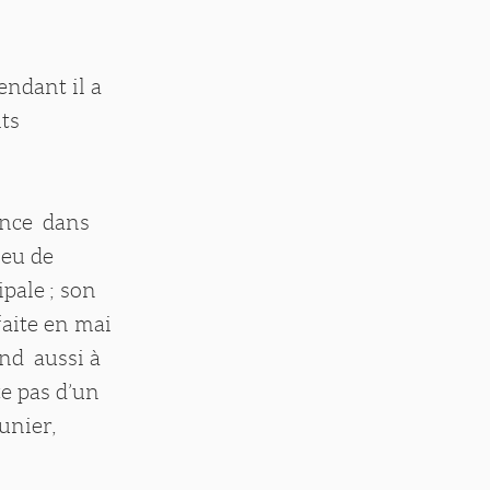
endant il a
its
once dans
ieu de
pale ; son
faite en mai
nd aussi à
te pas d’un
unier,