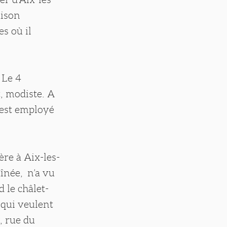
aison
s où il
 Le 4
, modiste. A
l est employé
ère à Aix-les-
aînée, n’a vu
d le châlet-
 qui veulent
, rue du