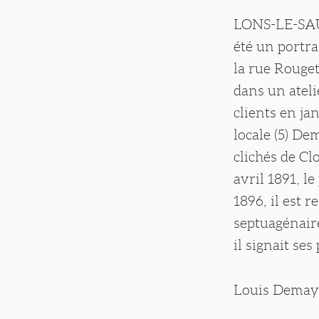
LONS-LE-SAUN
été un portra
la rue Rouget-
dans un ateli
clients en jan
locale (5) De
clichés de Cl
avril 1891, l
1896, il est r
septuagénaire
il signait se
Louis Demay a