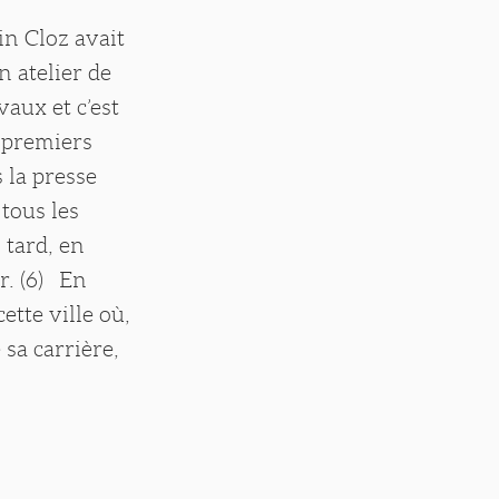
n Cloz avait
n atelier de
vaux et c’est
s premiers
s la presse
 tous les
 tard, en
r. (6) En
cette ville où,
 sa carrière,