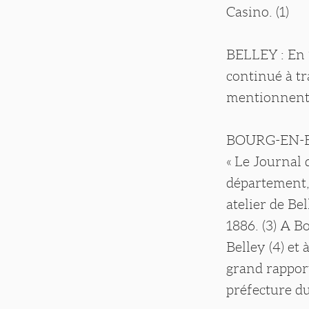
Casino. (1)
BELLEY : En 1
continué à tr
mentionnent 
BOURG-EN-BR
« Le Journal 
département,
atelier de Be
1886. (3) A 
Belley (4) et
grand rappor
préfecture du