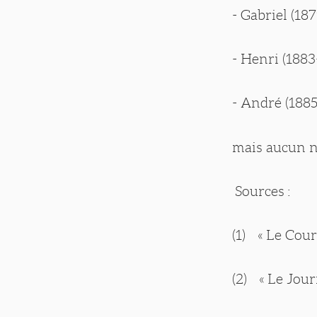
- Gabriel (18
- Henri (1883
- André (1885
mais aucun ne
Sources :
(1) « Le Cour
(2) « Le Jour