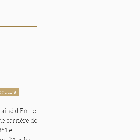
er Jura
 aîné d’Emile
ne carrière de
61 et
er d’Aix-les-