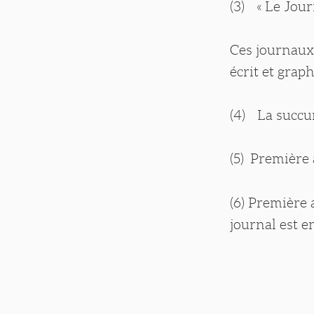
(3) « Le Jour
Ces journaux 
écrit et gra
(4) La succur
(5) Première 
(6) Première 
journal est e