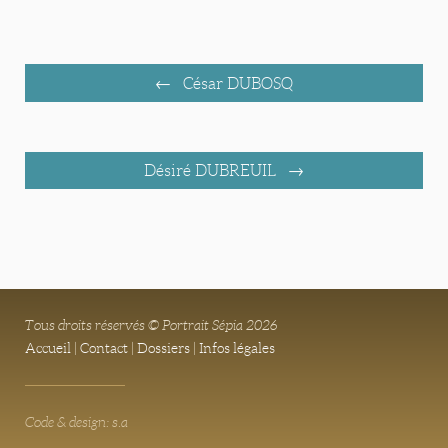
César DUBOSQ
Désiré DUBREUIL
Tous droits réservés © Portrait Sépia 2026
Accueil
|
Contact
|
Dossiers
|
Infos légales
Code & design: s.a