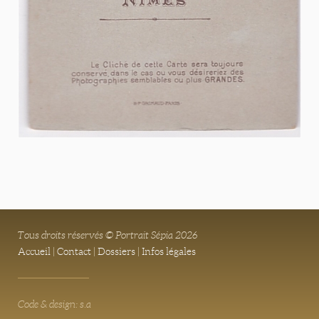
Tous droits réservés © Portrait Sépia 2026
Accueil
|
Contact
|
Dossiers
|
Infos légales
Code & design: s.a