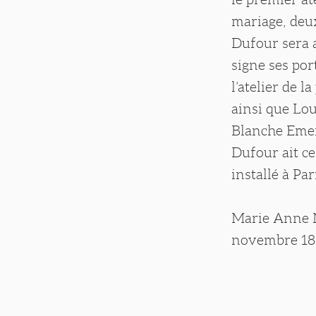
mariage, deu
Dufour sera a
signe ses po
l’atelier de l
ainsi que Lou
Blanche Emer
Dufour ait ce
installé à Pa
Marie Anne N
novembre 189