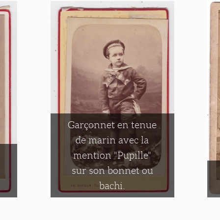
Garçonnet en tenue
de marin avec la
mention "Pupille"
sur son bonnet ou
bachi.