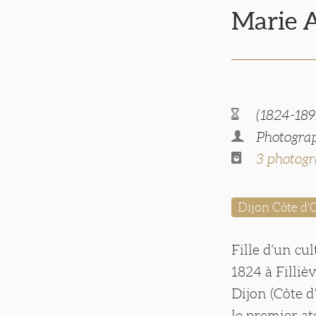
Marie 
(1824-189
Photograp
3 photogr
Dijon Côte d'
Fille d’un cu
1824 à Filliè
Dijon (Côte 
le premier at