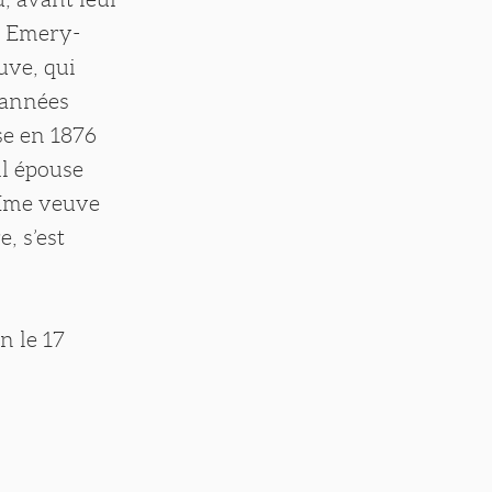
h Emery-
uve, qui
’années
sse en 1876
il épouse
 Mme veuve
, s’est
n le 17