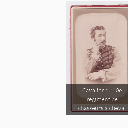
Cavalier du 18e
régiment de
chasseurs à cheval