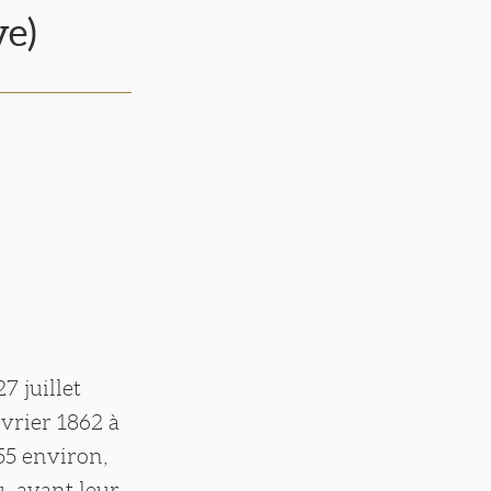
e)
7 juillet
évrier 1862 à
55 environ,
u, avant leur