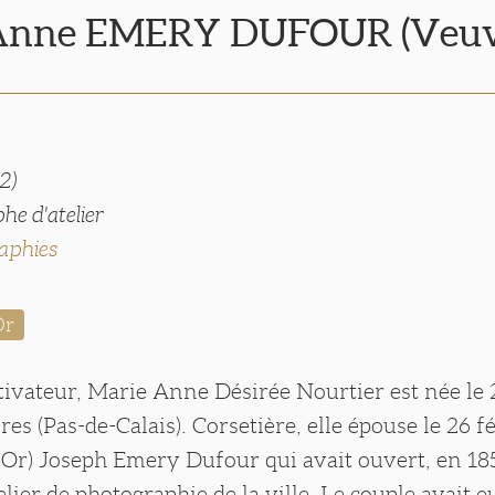
Anne EMERY DUFOUR (Veuv
2)
he d'atelier
aphies
Or
ltivateur, Marie Anne Désirée Nourtier est née le 2
vres (Pas-de-Calais). Corsetière, elle épouse le 26 f
d’Or) Joseph Emery Dufour qui avait ouvert, en 18
elier de photographie de la ville. Le couple avait e