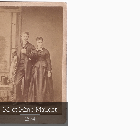
M. et Mme Maudet
1874