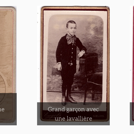
ne
Grand garçon avec
une lavallière