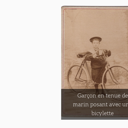
Garçon en tenue de
marin posant avec u
bicylette