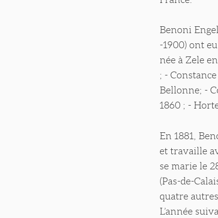
Benoni Engels
-1900) ont eu
née à Zele en
; - Constance
Bellonne; - C
1860 ; - Hort
En 1881, Ben
et travaille 
se marie le 
(Pas-de-Calai
quatre autre
L’année suiva