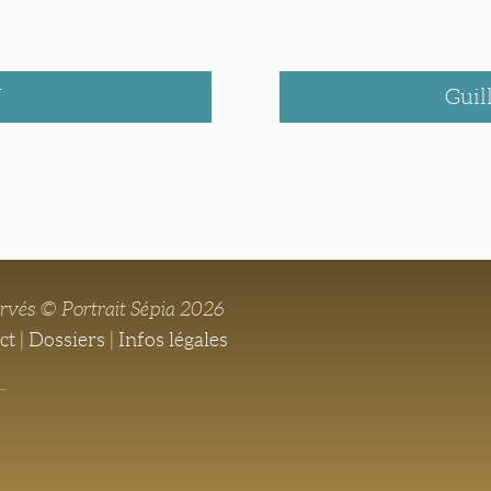
Y
Gui
ervés © Portrait Sépia 2026
ct
|
Dossiers
|
Infos légales