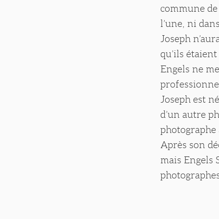
commune de 8
l’une, ni dan
Joseph n’aura
qu’ils étaien
Engels ne me
professionnel
Joseph est n
d’un autre ph
photographe a
Après son déc
mais Engels S
photographes