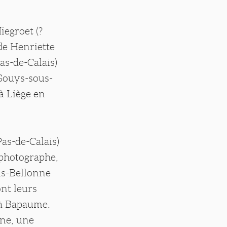
iegroet (?
de Henriette
as-de-Calais)
 Gouys-sous-
 à Liège en
as-de-Calais)
 photographe,
us-Bellonne
ont leurs
 à Bapaume.
nne, une