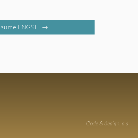
llaume ENGST
Code & design: s.a