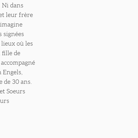
 Ni dans
et leur frère
n imagine
s signées
lieux où les
fille de
e, accompagné
h Engels,
e de 30 ans.
 et Soeurs
ours