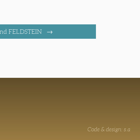
nd FELDSTEIN
Code & design: s.a