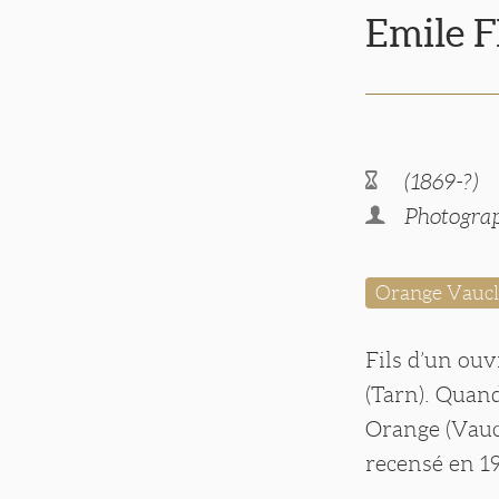
Emile 
(1869-?)
Photograp
Orange Vauc
Fils d’un ouv
(Tarn). Quand
Orange (Vaucl
recensé en 19