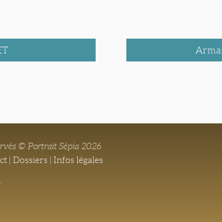
ET
Arma
ervés © Portrait Sépia 2026
ct
|
Dossiers
|
Infos légales