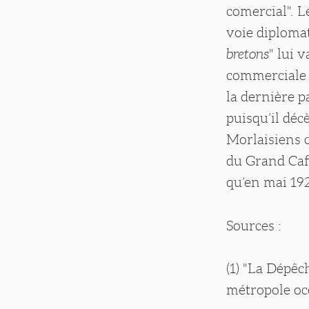
comercial". L
voie diplomati
bretons
" lui 
commerciale d
la dernière p
puisqu’il déc
Morlaisiens 
du Grand Café
qu’en mai 192
Sources :
(1) "La Dépêc
métropole oc