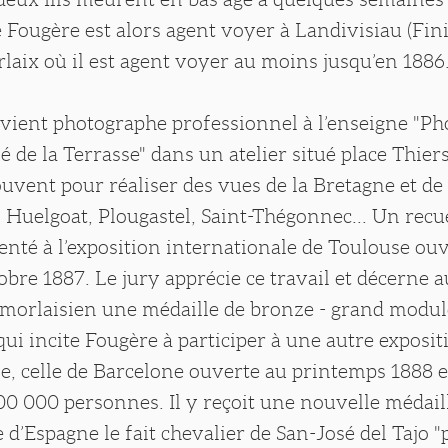
 Fougère est alors agent voyer à Landivisiau (Finis
laix où il est agent voyer au moins jusqu’en 1886
evient photographe professionnel à l’enseigne "P
 de la Terrasse" dans un atelier situé place Thiers
souvent pour réaliser des vues de la Bretagne et de
Huelgoat, Plougastel, Saint-Thégonnec... Un recue
enté à l’exposition internationale de Toulouse ou
obre 1887. Le jury apprécie ce travail et décerne a
morlaisien une médaille de bronze - grand module
i incite Fougère à participer à une autre exposit
e, celle de Barcelone ouverte au printemps 1888 e
00 000 personnes. Il y reçoit une nouvelle médaill
 d’Espagne le fait chevalier de San-José del Tajo "