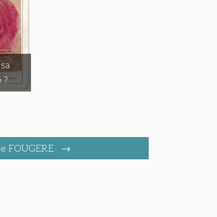
 sa
 ?
se FOUGERE