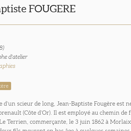
aptiste FOUGERE
8)
he d'atelier
aphies
tère
 d’un scieur de long, Jean-Baptiste Fougère est né
enault (Côte d’Or). Il est employé au chemin de f
e Terrien, commerçante, le 3 juin 1862 à Morlaix 
deux fils meurent en bas âge à quelques semaines d