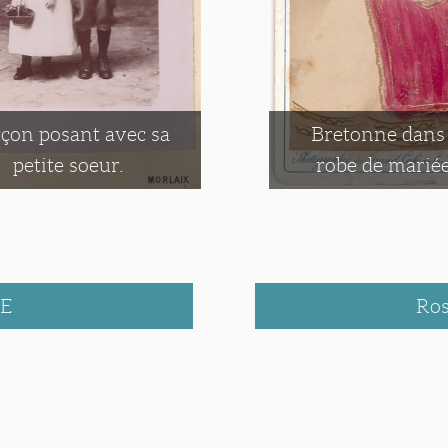
çon posant avec sa
Bretonne dans
petite soeur.
robe de mariée
E
Ro