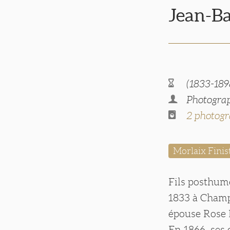
Jean-B
(1833-189
Photograp
2 photogr
Morlaix Finis
Fils posthume
1833 à Champr
épouse Rose L
En 1866, ses 