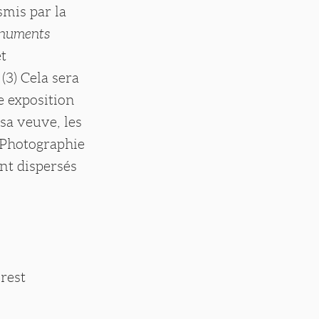
smis par la
onuments
et
(3) Cela sera
e exposition
 sa veuve, les
"Photographie
ont dispersés
Brest