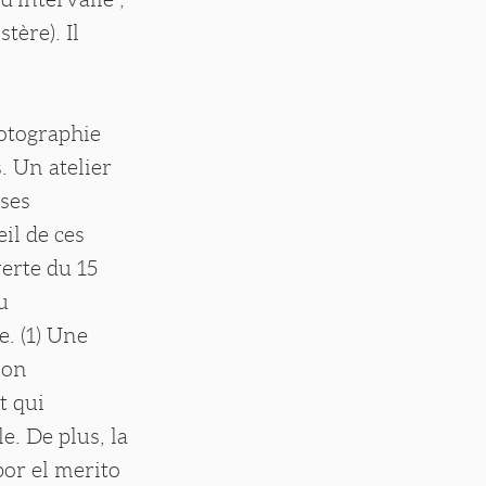
tère). Il
.
hotographie
. Un atelier
 ses
il de ces
verte du 15
u
. (1) Une
ion
t qui
e. De plus, la
por el merito