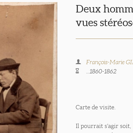
Deux homme
vues stéréo
François-Marie GI
...1860-1862
Carte de visite.
Il pourrait s'agir soi