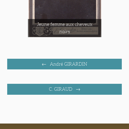
Jeune femme aux cheveux
noirs
André GIRARDIN
C. GIRAUD