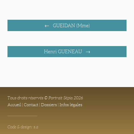
GUEIDAN (Mme)
Henri GUENEAU
Tous droits réservés © Portrait Sépia 2026
Accueil
|
Contact
|
Dossiers
|
Infos légales
Code & design: s.a