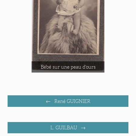
Bébé sur une peau d'ours
René GUIGNIER
L. GUILBAU