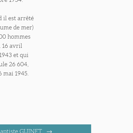
il est arrêté
cume de mer)
5 000 hommes
 16 avril
1943 et qui
ule 26 604,
6 mai 1945.
Baptiste GUINET