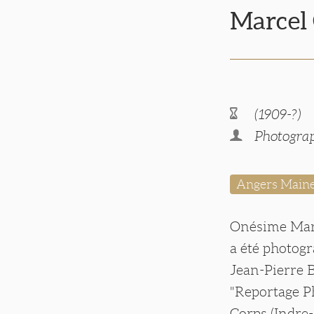
Marce
(1909-?)
Photogra
Angers Maine
Onésime Marc
a été photog
Jean-Pierre 
"Reportage Ph
Corps (Indre-