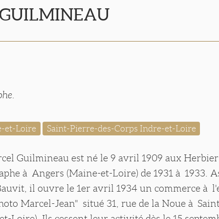
l GUILMINEAU
phe.
-et-Loire
Saint-Pierre-des-Corps Indre-et-Loire
el Guilmineau est né le 9 avril 1909 aux Herbiers
raphe à Angers (Maine-et-Loire) de 1931 à 1933. A
Bauvit, il ouvre le 1er avril 1934 un commerce à 
oto Marcel-Jean" situé 31, rue de la Noue à Saint
et-Loire). Ils cessent leur activité dès le 15 septe