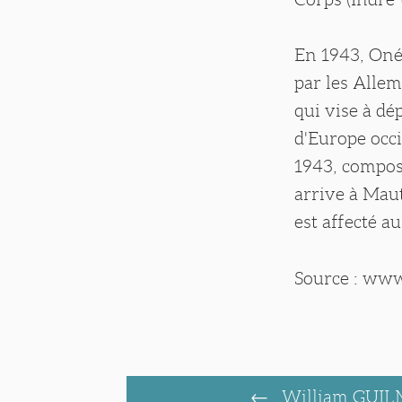
En 1943, Oné
par les Alle
qui vise à d
d'Europe occi
1943, compos
arrive à Mau
est affecté a
Source : ww
William GUI