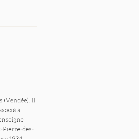
 (Vendée). Il
ssocié à
l'enseigne
-Pierre-des-
mbre 1934.