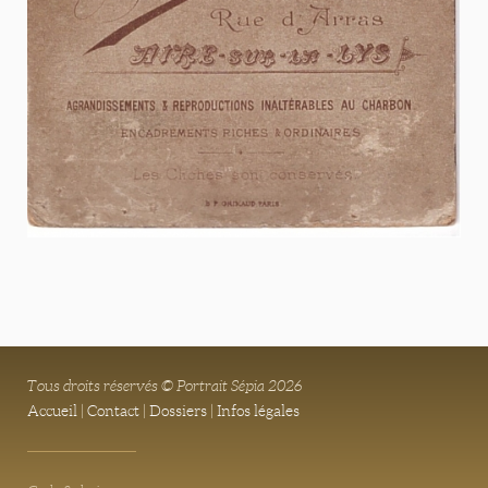
Tous droits réservés © Portrait Sépia 2026
Accueil
|
Contact
|
Dossiers
|
Infos légales