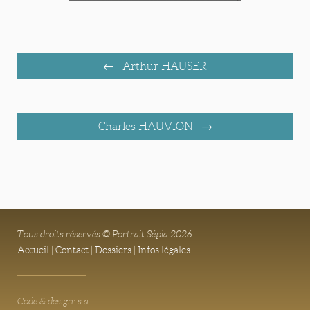
Arthur HAUSER
Charles HAUVION
Tous droits réservés © Portrait Sépia 2026
Accueil
|
Contact
|
Dossiers
|
Infos légales
Code & design: s.a