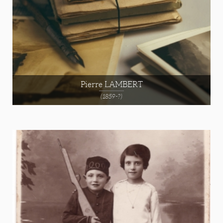
Pierre LAMBERT
(1859-?)