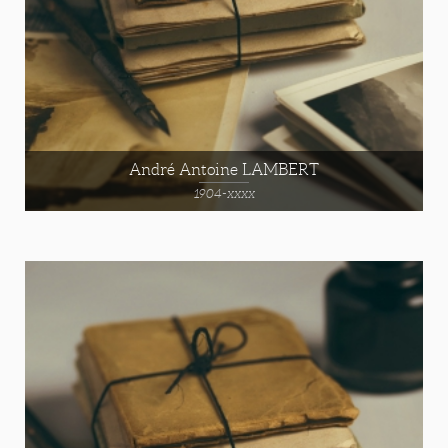
André Antoine LAMBERT
1904-xxxx