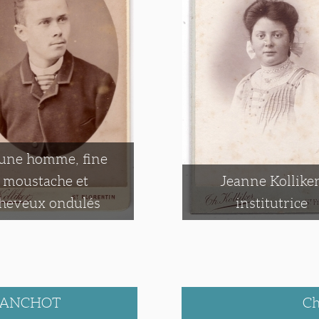
une homme, fine
moustache et
Jeanne Kolliker
heveux ondulés
institutrice
BLANCHOT
Ch