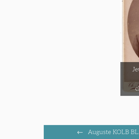
Je
c
Auguste KOLB 