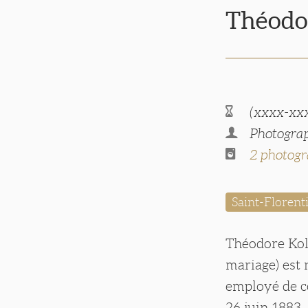
Théodo
(xxxx-xx
Photograp
2 photogr
Saint-Floren
Théodore Kol
mariage) est 
employé de c
26 juin 1883.