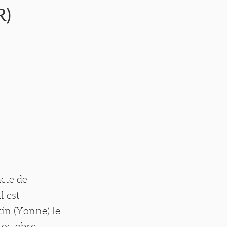
R)
cte de
l est
in (Yonne) le
9 octobre