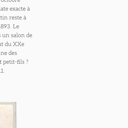
ate exacte à
tin reste à
 1893. Le
s un salon de
but du XXe
ine des
petit-fils ?
1.