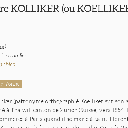
re KOLLIKER (ou KOELLIKE
xx)
he d'atelier
aphies
tin Yonne
liker (patronyme orthographié Koelliker sur son a
né à Thalwil, canton de Zurich (Suisse) vers 1854. I
ommerce à Paris quand il se marie à Saint-Florent
 Au moment de la naissance de sa fille aînée, le 2