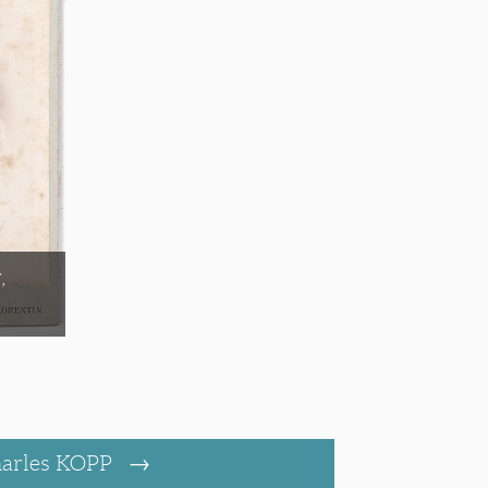
,
arles KOPP