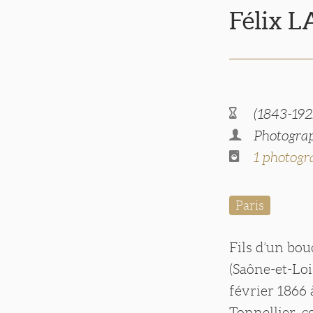
Félix 
(1843-192
Photograp
1 photogr
Paris
Fils d’un bou
(Saône-et-Loi
février 1866
Tonnellier, c