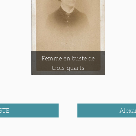
Femme en buste de
trois-quarts
STE
Alex