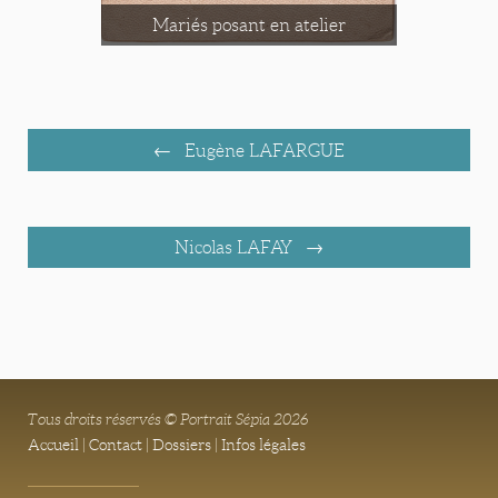
Mariés posant en atelier
Eugène LAFARGUE
Nicolas LAFAY
Tous droits réservés © Portrait Sépia 2026
Accueil
|
Contact
|
Dossiers
|
Infos légales