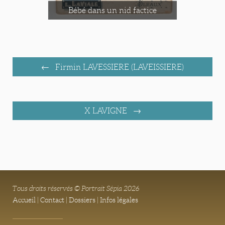
Bébé dans un nid factice
Firmin LAVESSIERE (LAVEISSIERE)
X LAVIGNE
Tous droits réservés © Portrait Sépia 2026
Accueil
|
Contact
|
Dossiers
|
Infos légales