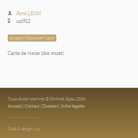
René LEON
ca1912
Angers Maine-et-Loire
Carte de visite (dos muet)
Tous droits réservés © Portrait Sépia 2026
Accueil
|
Contact
|
Dossiers
|
Infos légales
Code & design: s.a