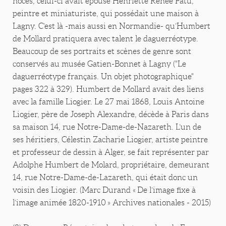
noces, celui-ci avait épousé Henriette Renée Patu,
peintre et miniaturiste, qui possédait une maison à
Lagny. C’est là -mais aussi en Normandie- qu’Humbert
de Mollard pratiquera avec talent le daguerréotype.
Beaucoup de ses portraits et scènes de genre sont
conservés au musée Gatien-Bonnet à Lagny ("Le
daguerréotype français. Un objet photographique"
pages 322 à 329). Humbert de Mollard avait des liens
avec la famille Liogier. Le 27 mai 1868, Louis Antoine
Liogier, père de Joseph Alexandre, décède à Paris dans
sa maison 14, rue Notre-Dame-de-Nazareth. L’un de
ses héritiers, Célestin Zacharie Liogier, artiste peintre
et professeur de dessin à Alger, se fait représenter par
Adolphe Humbert de Molard, propriétaire, demeurant
14, rue Notre-Dame-de-Lazareth, qui était donc un
voisin des Liogier. (Marc Durand « De l’image fixe à
l’image animée 1820-1910 » Archives nationales - 2015)