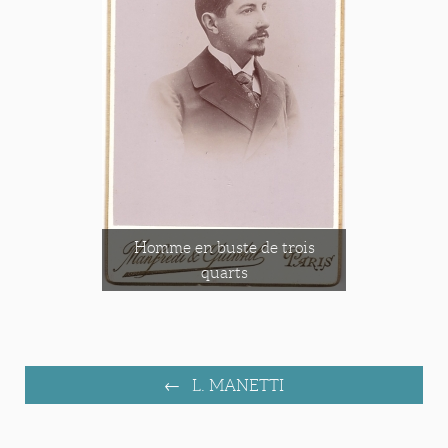
Homme en buste de trois
quarts
L. MANETTI