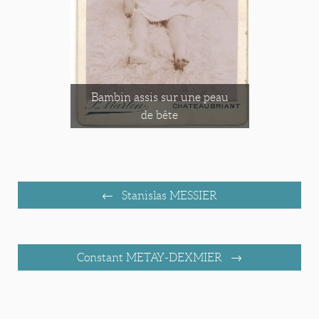
Bambin assis sur une peau
de bête
Stanislas MESSIER
Constant METAY-DEXMIER