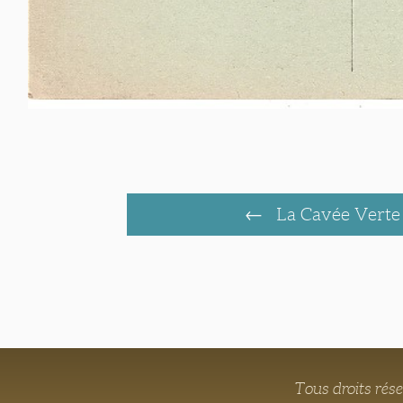
La Cavée Verte 
Tous droits rés