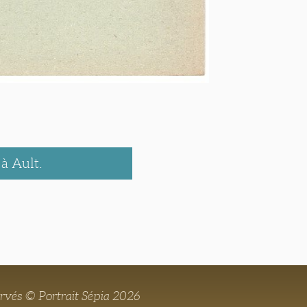
à Ault.
ervés © Portrait Sépia 2026