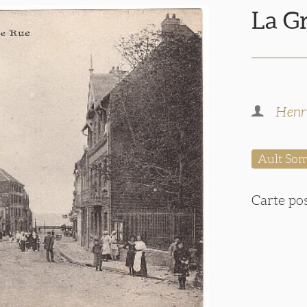
La G
Henr
Ault So
Carte po