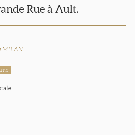
rande Rue à Ault.
i MILAN
mme
stale