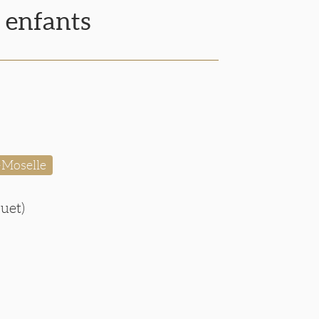
 enfants
-Moselle
muet)