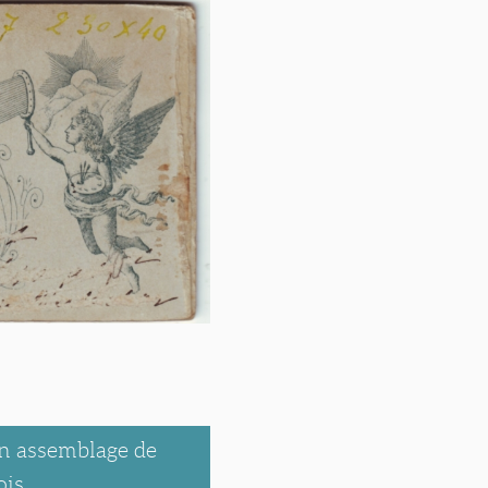
un assemblage de
ois