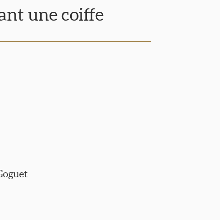
nt une coiffe
 Goguet