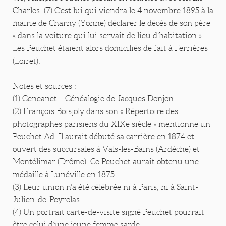
Charles. (7) C’est lui qui viendra le 4 novembre 1895 à la
mairie de Charny (Yonne) déclarer le décès de son père
« dans la voiture qui lui servait de lieu d’habitation ».
Les Peuchet étaient alors domiciliés de fait à Ferrières
(Loiret).
Notes et sources :
(1) Geneanet – Généalogie de Jacques Donjon.
(2) François Boisjoly dans son « Répertoire des
photographes parisiens du XIXe siècle » mentionne un
Peuchet Ad. Il aurait débuté sa carrière en 1874 et
ouvert des succursales à Vals-les-Bains (Ardèche) et
Montélimar (Drôme). Ce Peuchet aurait obtenu une
médaille à Lunéville en 1875.
(3) Leur union n’a été célébrée ni à Paris, ni à Saint-
Julien-de-Peyrolas.
(4) Un portrait carte-de-visite signé Peuchet pourrait
être celui d’une jeune femme sarde.